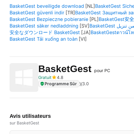
BasketGest beveiligde download
BasketGest Sich
BasketGest güvenli indir
BasketGest Защитный за
BasketGest Bezpieczne pobieranie
BasketGest安
BasketGest säker nedladdning
BasketGest ن تنزيل
安全なダウンロード BasketGest
BasketGestดาวน์โห
BasketGest Tải xuống an toàn
BasketGest
pour PC
Gratuit
4.8
Programme Sûr
V
3.0
Avis utilisateurs
sur BasketGest