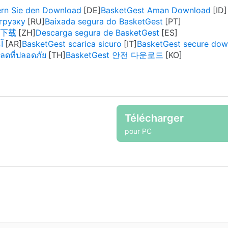
ern Sie den Download
BasketGest Aman Download
грузку
Baixada segura do BasketGest
全下载
Descarga segura de BasketGest
آم
BasketGest scarica sicuro
BasketGest secure dow
ลดที่ปลอดภัย
BasketGest 안전 다운로드
Télécharger
pour PC